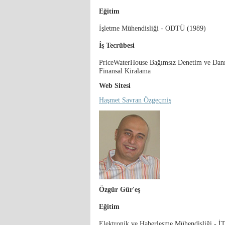
Eğitim
İşletme Mühendisliği - ODTÜ (1989)
İş Tecrübesi
PriceWaterHouse Bağımsız Denetim ve Danı
Finansal Kiralama
Web Sitesi
Haşmet Savran Özgeçmiş
Özgür Gür'eş
Eğitim
Elektronik ve Haberleşme Mühendisliği - İ