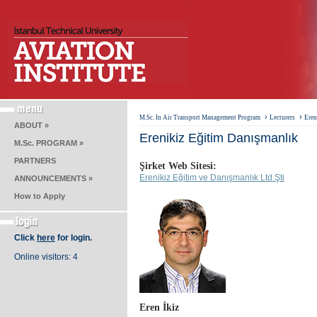
›
›
M.Sc. In Air Transport Management Program
Lecturers
Eren
ABOUT »
Erenikiz Eğitim Danışmanlık
M.Sc. PROGRAM »
PARTNERS
Şirket Web Sitesi:
Erenikiz Eğitim ve Danışmanlık Ltd.Şti
ANNOUNCEMENTS »
How to Apply
Click
here
for login.
Online visitors: 4
Eren İkiz